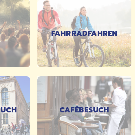
E
FAHRRADFAHREN
DETAILS
SUCH
CAFÉBESUCH