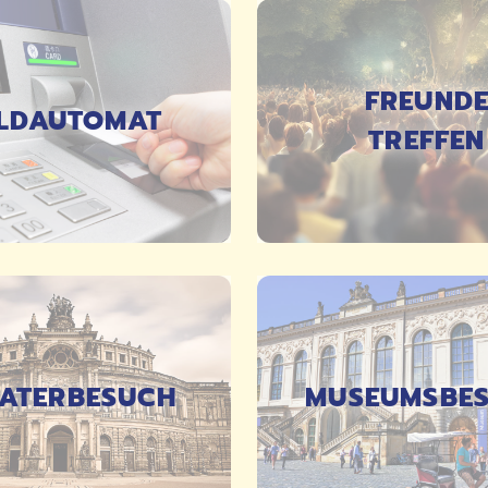
FREUND
LDAUTOMAT
TREFFEN
DETAILS
DETAILS
ATERBESUCH
MUSEUMSBE